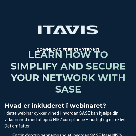
DOWNLOAD FREE STARTER KIT
LEARN HOW TO
SIMPLIFY AND SECURE
YOUR NETWORK WITH
SASE
Hvad er inkluderet i webinaret?
I dette webinar dykker vi ned i, hvordan SASE kan hjælpe din
virksomhed med at opnå NIS2 compliance – hurtigt og effektivt.
Det omfatter:
En trin-for-trin gennemgang af, hvordan SASE løser NIS2-