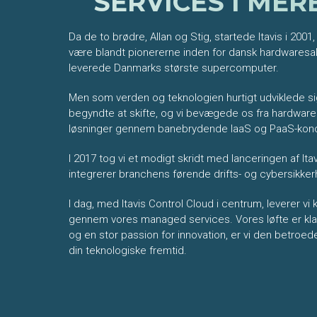
SERVICES I MER
Da de to brødre, Allan og Stig, startede Itavis i 2001, 
være blandt pionererne inden for dansk hardwaresa
leverede Danmarks største supercomputer.
Men som verden og teknologien hurtigt udviklede si
begyndte at skifte, og vi bevægede os fra hardware 
løsninger gennem banebrydende IaaS og PaaS-kon
I 2017 tog vi et modigt skridt med lanceringen af Ita
integrerer branchens førende drifts- og cybersikke
I dag, med Itavis Control Cloud i centrum, leverer vi
gennem vores managed services. Vores løfte er klart
og en stor passion for innovation, er vi den betroede
din teknologiske fremtid.