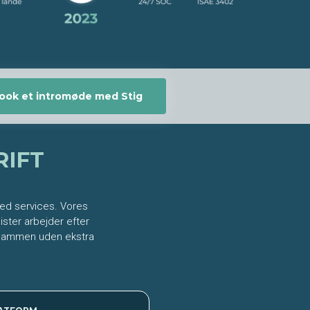
ook et intromøde med Stig
RIFT
ged services. Vores
ster arbejder efter
t sammen uden ekstra