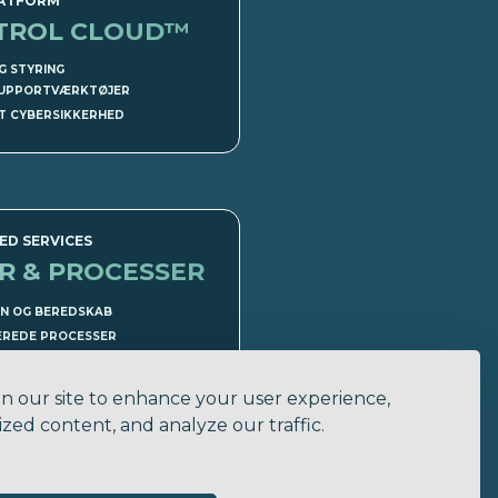
ATFORM
NTROL CLOUD™
G STYRING
UPPORTVÆRKTØJER
T CYBERSIKKERHED
D SERVICES
ER & PROCESSER
ON OG BEREDSKAB
EREDE PROCESSER
TING AF SPECIALISTER
n our site to enhance your user experience,
zed content, and analyze our traffic.