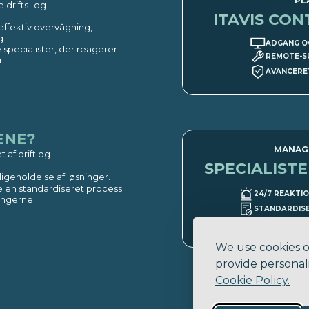
PL
 drifts- og
ITAVIS CO
effektiv overvågning,
.​
ADGANG O
specialister, der reagerer
REMOTE-S
.​
AVANCERE
ENE?
MANAGE
t af drift og
SPECIALIST
geholdelse af løsninger.
de en standardiseret process
24/7 REAKTI
ingerne.​
STANDARDIS
TROUBLESHOO
We use cookies o
provide personali
Cookie Policy.