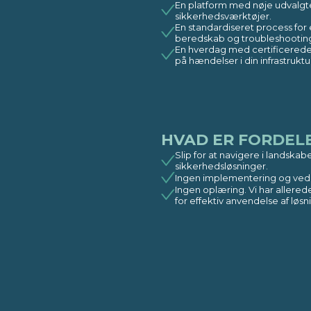
En platform med nøje udvalgte
sikkerhedsværktøjer.
En standardiseret process for 
beredskab og troubleshooting
En hverdag med certificerede 
på hændelser i din infrastruktur
HVAD ER FORDEL
Slip for at navigere i landskabe
sikkerhedsløsninger.​
Ingen implementering og vedli
Ingen oplæring. Vi har allere
for effektiv anvendelse af løsn