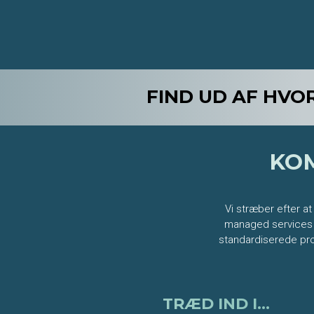
FIND UD AF HVO
KOM
Vi stræber efter a
managed services b
standardiserede pro
TRÆD IND I...