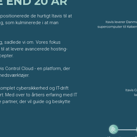
E END 20 ÅR
positionerede de hurtigt Itavis til at
lg, som kulminerede i at man
g, sadlede vi om. Vores fokus
til at levere avancerede hosting-
cepter.
vis Control Cloud - en platform, der
rhedsværktøjer.
 komplet cybersikkerhed og IT-drift
: Med over to årtiers erfaring med IT
 partner, der vil guide og beskytte