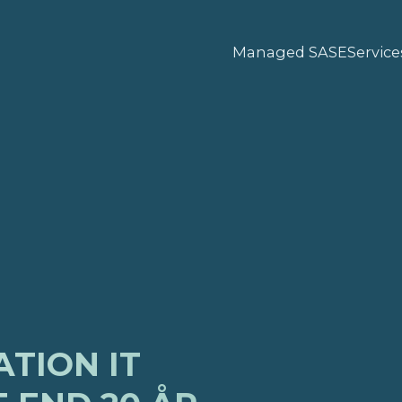
Managed SASE
Service
TION IT